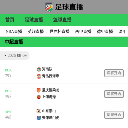
首页
足球直播
篮球直播
NBA直播
英超直播
世界杯直播
西甲直播
德甲直播
法甲
中超直播
•
2026-08-09
河南队
19:00
即将开始
中超
青岛西海岸
重庆铜梁龙
19:35
即将开始
中超
上海海港
山东泰山
20:00
即将开始
中超
天津津门虎