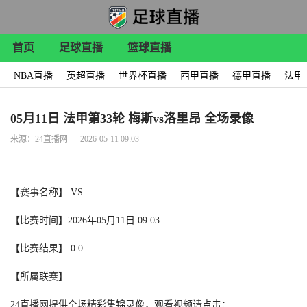
首页
足球直播
篮球直播
NBA直播
英超直播
世界杯直播
西甲直播
德甲直播
法甲
05月11日 法甲第33轮 梅斯vs洛里昂 全场录像
来源：24直播网 2026-05-11 09:03
【赛事名称】 VS
【比赛时间】2026年05月11日 09:03
【比赛结果】 0:0
【所属联赛】
24直播网提供全场精彩集锦录像，观看视频请点击：